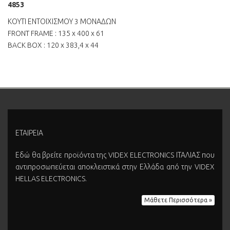
4853
ΚΟΥΤΙ ΕΝΤΟΙΧΙΣΜΟΥ 3 ΜΟΝΑΔΩΝ
FRONT FRAME : 135 x 400 x 61
BACK BOX : 120 x 383,4 x 44
ΕΤΑΙΡΕΙΑ
Εδώ θα βρείτε προϊόντα της VIDEX ELECTRONICS ΙΤΑΛΙΑΣ που
αντιπροσωπεύεται αποκλειστικά στην Ελλάδα από την VIDEX
HELLAS ELECTRONICS.
Μάθετε Περισσότερα »